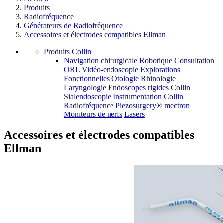
Produits
Radiofréquence
Générateurs de Radiofréquence
Accessoires et électrodes compatibles Ellman
Produits Collin
Navigation chirurgicale
Robotique
Consultation
ORL
Vidéo-endoscopie
Explorations
Fonctionnelles
Otologie
Rhinologie
Laryngologie
Endoscopes rigides Collin
Sialendoscopie
Instrumentation Collin
Radiofréquence
Piezosurgery® mectron
Moniteurs de nerfs
Lasers
Accessoires et électrodes compatibles
Ellman