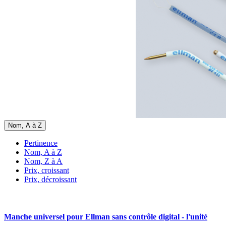
Nom, A à Z
Pertinence
Nom, A à Z
Nom, Z à A
Prix, croissant
Prix, décroissant
Manche universel pour Ellman sans contrôle digital - l'unité