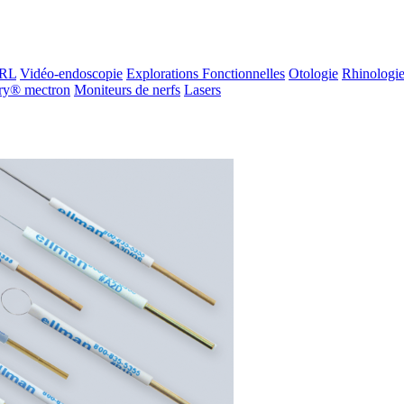
ORL
Vidéo-endoscopie
Explorations Fonctionnelles
Otologie
Rhinologi
ry® mectron
Moniteurs de nerfs
Lasers