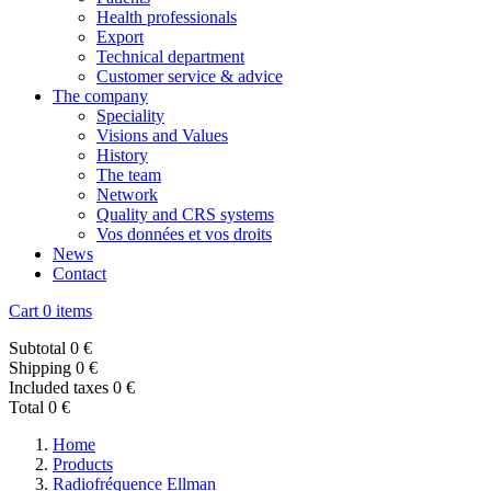
Health professionals
Export
Technical department
Customer service & advice
The company
Speciality
Visions and Values
History
The team
Network
Quality and CRS systems
Vos données et vos droits
News
Contact
Cart
0 items
Subtotal
0 €
Shipping
0 €
Included taxes
0 €
Total
0 €
Home
Products
Radiofréquence Ellman