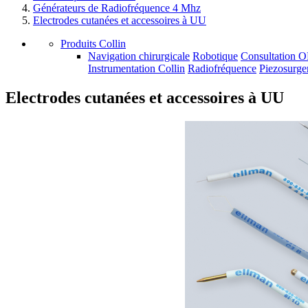
Générateurs de Radiofréquence 4 Mhz
Electrodes cutanées et accessoires à UU
Produits Collin
Navigation chirurgicale
Robotique
Consultation 
Instrumentation Collin
Radiofréquence
Piezosurge
Electrodes cutanées et accessoires à UU