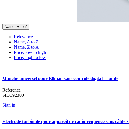
Name, A to Z
Relevance
Name, A to Z
Name, Z to A
Price, low to high
Price, high to low
Manche universel pour Ellman sans contrôle digital - l'unité
Reference
SIEC92300
Sign in
Electrode turbinale pour appareil de radiofréquence sans câble 