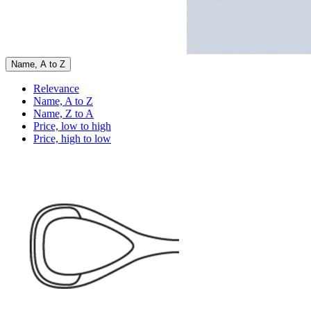
Name, A to Z
Relevance
Name, A to Z
Name, Z to A
Price, low to high
Price, high to low