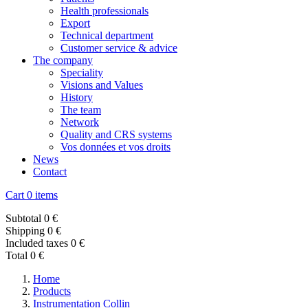
Health professionals
Export
Technical department
Customer service & advice
The company
Speciality
Visions and Values
History
The team
Network
Quality and CRS systems
Vos données et vos droits
News
Contact
Cart
0 items
Subtotal
0 €
Shipping
0 €
Included taxes
0 €
Total
0 €
Home
Products
Instrumentation Collin