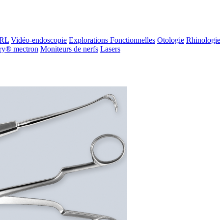
ORL
Vidéo-endoscopie
Explorations Fonctionnelles
Otologie
Rhinologi
ry® mectron
Moniteurs de nerfs
Lasers