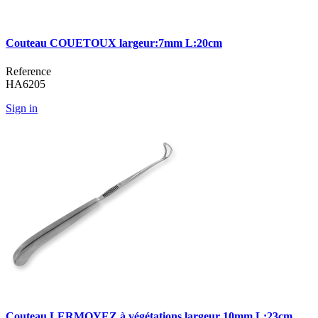
Couteau COUETOUX largeur:7mm L:20cm
Reference
HA6205
Sign in
Couteau LERMOYEZ à végétations largeur 10mm L:23cm