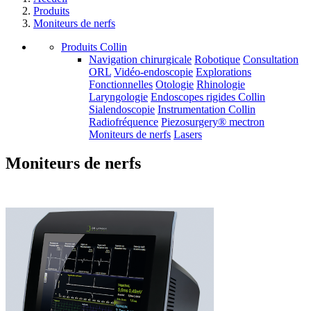
Produits
Moniteurs de nerfs
Produits Collin
Navigation chirurgicale
Robotique
Consultation
ORL
Vidéo-endoscopie
Explorations
Fonctionnelles
Otologie
Rhinologie
Laryngologie
Endoscopes rigides Collin
Sialendoscopie
Instrumentation Collin
Radiofréquence
Piezosurgery® mectron
Moniteurs de nerfs
Lasers
Moniteurs de nerfs