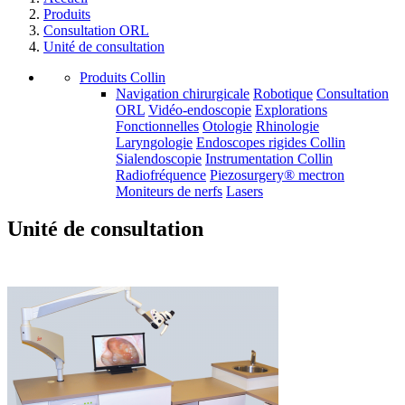
Produits
Consultation ORL
Unité de consultation
Produits Collin
Navigation chirurgicale
Robotique
Consultation
ORL
Vidéo-endoscopie
Explorations
Fonctionnelles
Otologie
Rhinologie
Laryngologie
Endoscopes rigides Collin
Sialendoscopie
Instrumentation Collin
Radiofréquence
Piezosurgery® mectron
Moniteurs de nerfs
Lasers
Unité de consultation