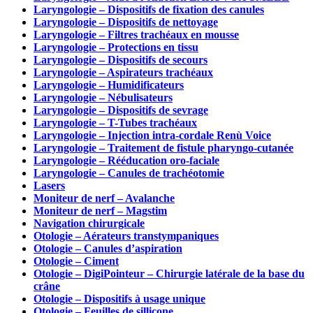
Laryngologie – Dispositifs de fixation des canules
Laryngologie – Dispositifs de nettoyage
Laryngologie – Filtres trachéaux en mousse
Laryngologie – Protections en tissu
Laryngologie – Dispositifs de secours
Laryngologie – Aspirateurs trachéaux
Laryngologie – Humidificateurs
Laryngologie – Nébulisateurs
Laryngologie – Dispositifs de sevrage
Laryngologie – T-Tubes trachéaux
Laryngologie – Injection intra-cordale Renù Voice
Laryngologie – Traitement de fistule pharyngo-cutanée
Laryngologie – Rééducation oro-faciale
Laryngologie – Canules de trachéotomie
Lasers
Moniteur de nerf – Avalanche
Moniteur de nerf – Magstim
Navigation chirurgicale
Otologie – Aérateurs transtympaniques
Otologie – Canules d’aspiration
Otologie – Ciment
Otologie – DigiPointeur – Chirurgie latérale de la base du
crâne
Otologie – Dispositifs à usage unique
Otologie – Feuilles de sillicone