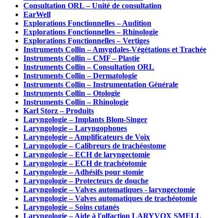
Consultation ORL – Unité de consultation
EarWell
Explorations Fonctionnelles – Audition
Explorations Fonctionnelles – Rhinologie
Explorations Fonctionnelles – Vertiges
Instruments Collin – Amygdales-Végétations et Trachée
Instruments Collin – CMF – Plastie
Instruments Collin – Consultation ORL
Instruments Collin – Dermatologie
Instruments Collin – Instrumentation Générale
Instruments Collin – Otologie
Instruments Collin – Rhinologie
Karl Storz – Produits
Laryngologie – Implants Blom-Singer
Laryngologie – Laryngophones
Laryngologie – Amplificateurs de Voix
Laryngologie – Calibreurs de trachéostome
Laryngologie – ECH de laryngectomie
Laryngologie – ECH de trachéotomie
Laryngologie – Adhésifs pour stomie
Laryngologie – Protecteurs de douche
Laryngologie – Valves automatiques - laryngectomie
Laryngologie – Valves automatiques de trachéotomie
Laryngologie – Soins cutanés
Laryngologie – Aide à l'olfaction LARYVOX SMELL