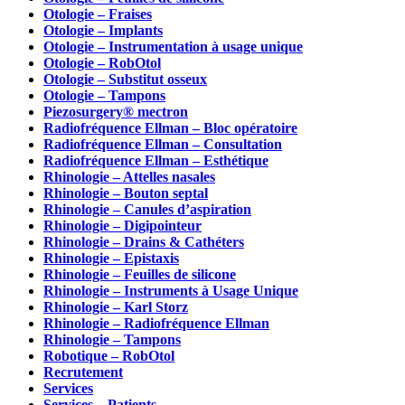
Otologie – Fraises
Otologie – Implants
Otologie – Instrumentation à usage unique
Otologie – RobOtol
Otologie – Substitut osseux
Otologie – Tampons
Piezosurgery® mectron
Radiofréquence Ellman – Bloc opératoire
Radiofréquence Ellman – Consultation
Radiofréquence Ellman – Esthétique
Rhinologie – Attelles nasales
Rhinologie – Bouton septal
Rhinologie – Canules d’aspiration
Rhinologie – Digipointeur
Rhinologie – Drains & Cathéters
Rhinologie – Epistaxis
Rhinologie – Feuilles de silicone
Rhinologie – Instruments à Usage Unique
Rhinologie – Karl Storz
Rhinologie – Radiofréquence Ellman
Rhinologie – Tampons
Robotique – RobOtol
Recrutement
Services
Services – Patients