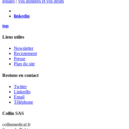
légales
|
Vos données et vos droits
linkedin
top
Liens utiles
Newsletter
Recrutement
Presse
Plan du site
Restons en contact
Twitter
LinkedIn
Email
Téléphone
Collin SAS
collinmedical.fr