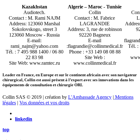
Kazakhstan
Algerie – Maroc - Tunisie
Audiotech.
Collin
Cont
Contact : M. Rami NAJM
Contact : M. Fabrice
L
Address: 123060 Marshal
LAGRANDIE
Address
Sokolovskogo, street 3
Address: 3, rue de robinson
9
123060 Moscow - Russia
92220 Bagneux
E-mail:
E-mail
flagran
rami_najm@yahoo.com
:flagrandie@collinmedical.fr
Tél. 
Tél. : 7 495 988 1400 / 06 80
Phone : +33 149 08 08 88
22 83 98
Site Web :
www.
Site Web: www.ramtec.ru
www.collinmedical.fr
Leader en France, en Europe et sur le continent africain avec son navigateur
chirurgical, Collin est aussi présent à l’export avec ses innovations dans les
équipements de consultation et chirurgie ORL
Collin SAS © 2019 | création by
L'Ambassade Agency
|
Mentions
légales
|
Vos données et vos droits
linkedin
top