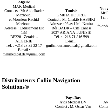
Algérie
MAK Médical
Nouv
Contacts : Mr Abdelkader
Tunisie
Mr F
Mezhoudi
GMIHA HOURIA
Tél.
et Monsieur Rachid
Contact : Mr Chakib HASSIKI
Mezhoudi
Adresse : 93 av Hedi Nouira
fblon
Adresse : Lotissement Est
Rés.BADR – Cité Ennasr
133
2037 ARIANA TUNISIE
BP228 –Zeralda -
Tél. : +216 71 816 599
ALGERIE
E-mail :
Tél. : +213 23 32 22 17
gmihahouriamedical@gmail.com
E-mail :
makmedical.dz@gmail.com
Distributeurs Collin Navigation
Solutions®
Pays-Bas
Atos Medical BV
At
Contact : M. Oscar Van
Conta