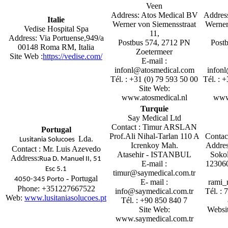
Veen
Address: Atos Medical BV
Addres
Italie
Werner von Siemensstraat
Werner
Vedise Hospital Spa
11,
Address: Via Portuense,949/a
Postbus 574, 2712 PN
Post
00148 Roma RM, Italia
Zoetermeer
Site Web :
https://vedise.com/
E-mail :
infonl@atosmedical.com
infon
Tél. : +31 (0) 79 593 50 00
Tél. : 
Site Web:
www.atosmedical.nl
www
Turquie
Say Medical Ltd
Contact : Timur ARSLAN
Portugal
Prof.Ali Nihal-Tarlan 110 A
Contac
Lda.
Lusitania Solucoes
Icrenkoy Mah.
Addres
Contact : Mr. Luis Azevedo
Atasehir - ISTANBUL
Sokol
Address:
Rua D. Manuel II, 51
E-mail :
12306
Esc 5.1
timur@saymedical.com.tr
- Portugal
4050-345 Porto
E- mail :
rami
Phone:
+351227667522
info@saymedical.com.tr
Tél. : 
Web:
www.lusitaniasolucoes.pt
Tél. : +90 850 840 7
Site Web:
Websi
www.saymedical.com.tr