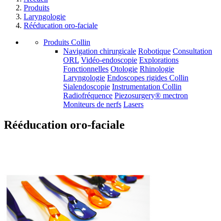
Produits
Laryngologie
Rééducation oro-faciale
Produits Collin
Navigation chirurgicale
Robotique
Consultation
ORL
Vidéo-endoscopie
Explorations
Fonctionnelles
Otologie
Rhinologie
Laryngologie
Endoscopes rigides Collin
Sialendoscopie
Instrumentation Collin
Radiofréquence
Piezosurgery® mectron
Moniteurs de nerfs
Lasers
Rééducation oro-faciale