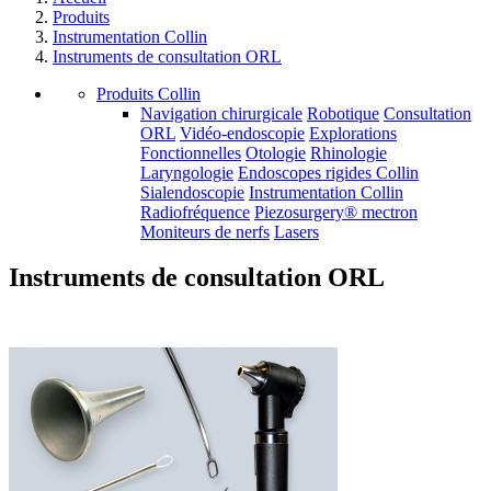
Produits
Instrumentation Collin
Instruments de consultation ORL
Produits Collin
Navigation chirurgicale
Robotique
Consultation
ORL
Vidéo-endoscopie
Explorations
Fonctionnelles
Otologie
Rhinologie
Laryngologie
Endoscopes rigides Collin
Sialendoscopie
Instrumentation Collin
Radiofréquence
Piezosurgery® mectron
Moniteurs de nerfs
Lasers
Instruments de consultation ORL