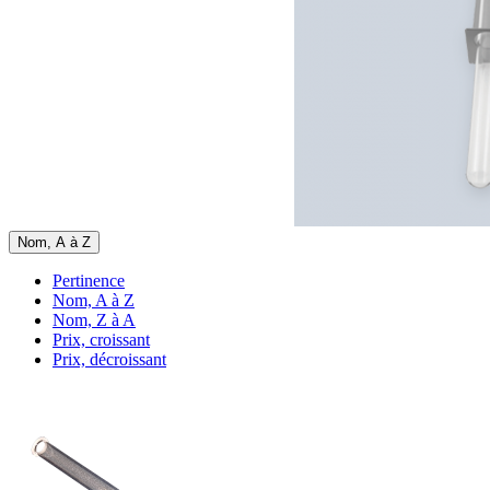
Nom, A à Z
Pertinence
Nom, A à Z
Nom, Z à A
Prix, croissant
Prix, décroissant