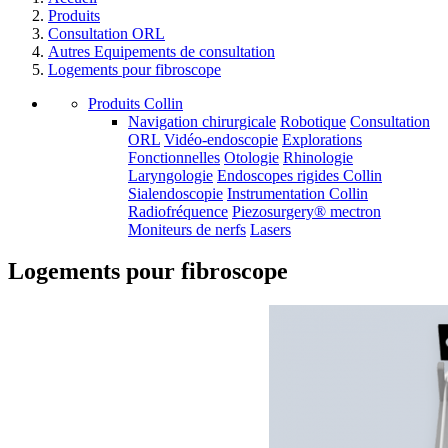
Produits
Consultation ORL
Autres Equipements de consultation
Logements pour fibroscope
Produits Collin
Navigation chirurgicale
Robotique
Consultation
ORL
Vidéo-endoscopie
Explorations
Fonctionnelles
Otologie
Rhinologie
Laryngologie
Endoscopes rigides Collin
Sialendoscopie
Instrumentation Collin
Radiofréquence
Piezosurgery® mectron
Moniteurs de nerfs
Lasers
Logements pour fibroscope