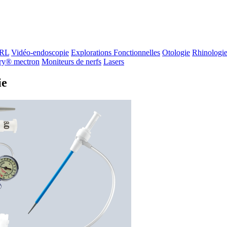
ORL
Vidéo-endoscopie
Explorations Fonctionnelles
Otologie
Rhinologi
ry® mectron
Moniteurs de nerfs
Lasers
ie