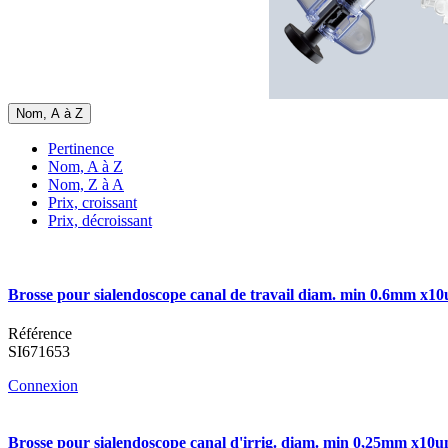
Nom, A à Z
Pertinence
Nom, A à Z
Nom, Z à A
Prix, croissant
Prix, décroissant
Brosse pour sialendoscope canal de travail diam. min 0.6mm x10
Référence
SI671653
Connexion
Brosse pour sialendoscope canal d'irrig. diam. min 0,25mm x10u