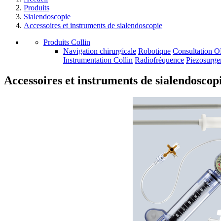
Produits
Sialendoscopie
Accessoires et instruments de sialendoscopie
Produits Collin
Navigation chirurgicale
Robotique
Consultation 
Instrumentation Collin
Radiofréquence
Piezosurge
Accessoires et instruments de sialendoscop