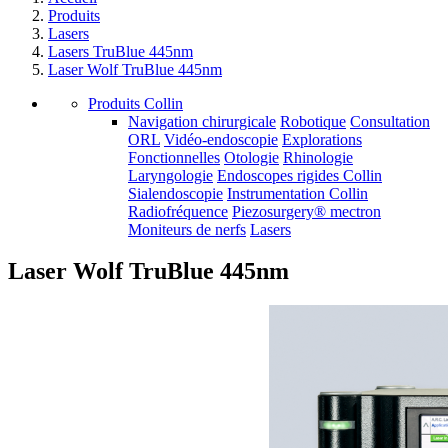
Produits
Lasers
Lasers TruBlue 445nm
Laser Wolf TruBlue 445nm
Produits Collin
Navigation chirurgicale
Robotique
Consultation
ORL
Vidéo-endoscopie
Explorations
Fonctionnelles
Otologie
Rhinologie
Laryngologie
Endoscopes rigides Collin
Sialendoscopie
Instrumentation Collin
Radiofréquence
Piezosurgery® mectron
Moniteurs de nerfs
Lasers
Laser Wolf TruBlue 445nm