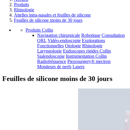
Produits
Rhinologie
Attelles intra-nasales et feuilles de silicone
Feuilles de silicone moins de 30 jours
Produits Collin
Navigation chirurgicale
Robotique
Consultation
ORL
Vidéo-endoscopie
Explorations
Fonctionnelles
Otologie
Rhinologie
Laryngologie
Endoscopes rigides Collin
Sialendoscopie
Instrumentation Collin
Radiofréquence
Piezosurgery® mectron
Moniteurs de nerfs
Lasers
Feuilles de silicone moins de 30 jours