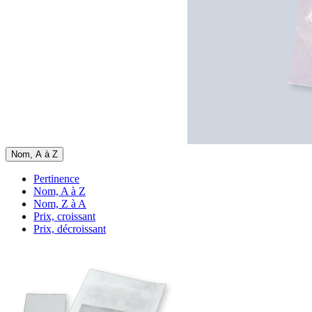
Nom, A à Z
Pertinence
Nom, A à Z
Nom, Z à A
Prix, croissant
Prix, décroissant