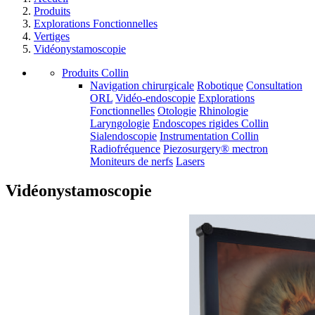
Produits
Explorations Fonctionnelles
Vertiges
Vidéonystamoscopie
Produits Collin
Navigation chirurgicale
Robotique
Consultation
ORL
Vidéo-endoscopie
Explorations
Fonctionnelles
Otologie
Rhinologie
Laryngologie
Endoscopes rigides Collin
Sialendoscopie
Instrumentation Collin
Radiofréquence
Piezosurgery® mectron
Moniteurs de nerfs
Lasers
Vidéonystamoscopie