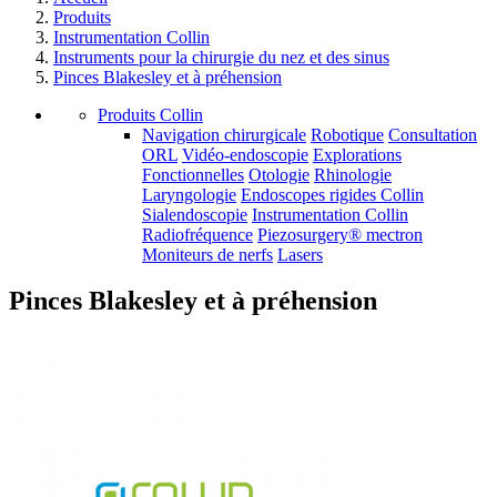
Produits
Instrumentation Collin
Instruments pour la chirurgie du nez et des sinus
Pinces Blakesley et à préhension
Produits Collin
Navigation chirurgicale
Robotique
Consultation
ORL
Vidéo-endoscopie
Explorations
Fonctionnelles
Otologie
Rhinologie
Laryngologie
Endoscopes rigides Collin
Sialendoscopie
Instrumentation Collin
Radiofréquence
Piezosurgery® mectron
Moniteurs de nerfs
Lasers
Pinces Blakesley et à préhension