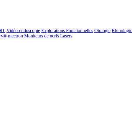
ORL
Vidéo-endoscopie
Explorations Fonctionnelles
Otologie
Rhinologi
ry® mectron
Moniteurs de nerfs
Lasers