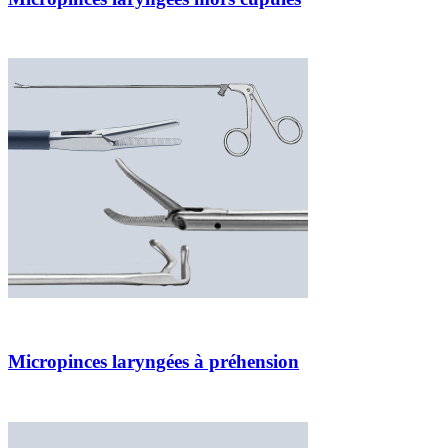
Micropinces laryngées à préhension