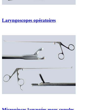
Laryngoscopes opératoires
Micropinces laryngées mors cupules