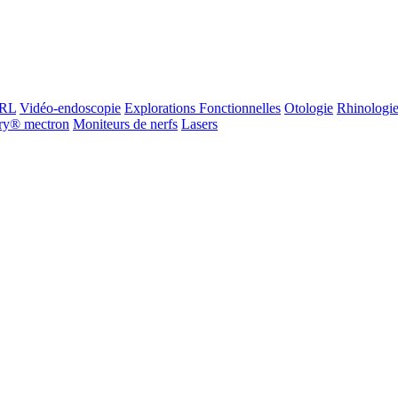
ORL
Vidéo-endoscopie
Explorations Fonctionnelles
Otologie
Rhinologi
ry® mectron
Moniteurs de nerfs
Lasers