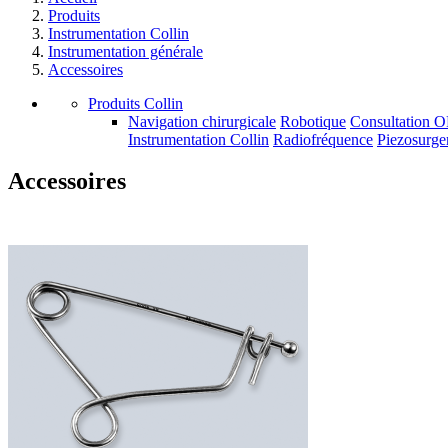
Produits
Instrumentation Collin
Instrumentation générale
Accessoires
Produits Collin
Navigation chirurgicale
Robotique
Consultation 
Instrumentation Collin
Radiofréquence
Piezosurge
Accessoires