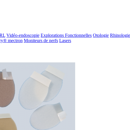
ORL
Vidéo-endoscopie
Explorations Fonctionnelles
Otologie
Rhinologi
ry® mectron
Moniteurs de nerfs
Lasers