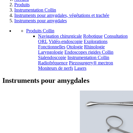
Produits
Instrumentation Collin
Instruments pour amygdales, végétations et trachée
Instruments pour amygdales
Produits Collin
Navigation chirurgicale
Robotique
Consultation
ORL
Vidéo-endoscopie
Explorations
Fonctionnelles
Otologie
Rhinologie
Laryngologie
Endoscopes rigides Collin
Sialendoscopie
Instrumentation Collin
Radiofréquence
Piezosurgery® mectron
Moniteurs de nerfs
Lasers
Instruments pour amygdales