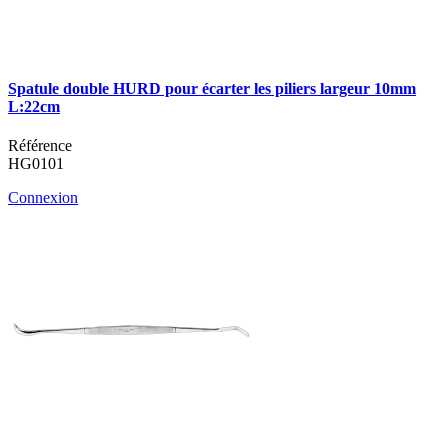
Spatule double HURD pour écarter les piliers largeur 10mm
L:22cm
Référence
HG0101
Connexion