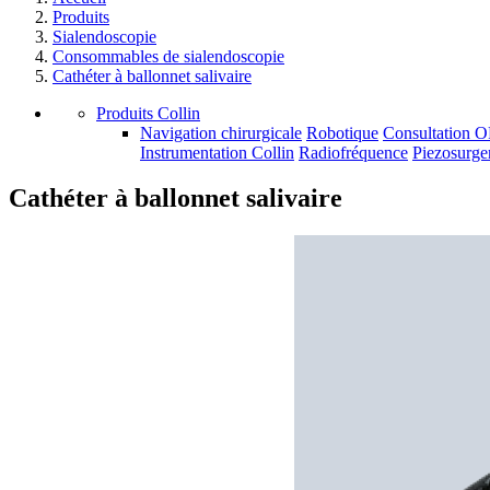
Produits
Sialendoscopie
Consommables de sialendoscopie
Cathéter à ballonnet salivaire
Produits Collin
Navigation chirurgicale
Robotique
Consultation 
Instrumentation Collin
Radiofréquence
Piezosurge
Cathéter à ballonnet salivaire