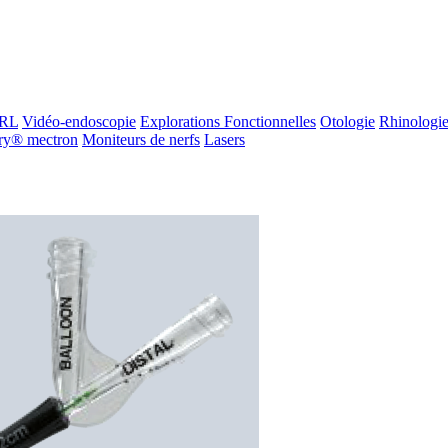
ORL
Vidéo-endoscopie
Explorations Fonctionnelles
Otologie
Rhinologi
ry® mectron
Moniteurs de nerfs
Lasers