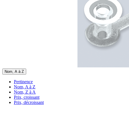
Nom, A à Z
Pertinence
Nom, A à Z
Nom, Z à A
Prix, croissant
Prix, décroissant