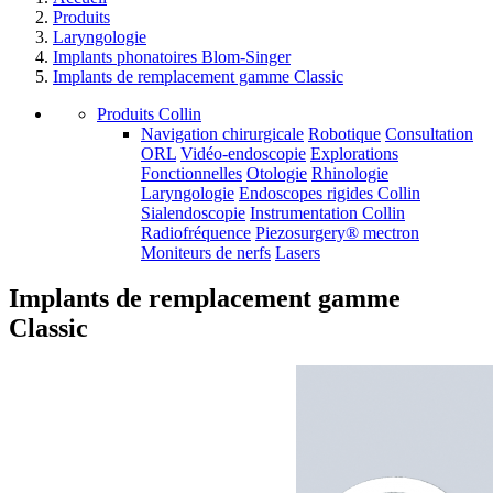
Produits
Laryngologie
Implants phonatoires Blom-Singer
Implants de remplacement gamme Classic
Produits Collin
Navigation chirurgicale
Robotique
Consultation
ORL
Vidéo-endoscopie
Explorations
Fonctionnelles
Otologie
Rhinologie
Laryngologie
Endoscopes rigides Collin
Sialendoscopie
Instrumentation Collin
Radiofréquence
Piezosurgery® mectron
Moniteurs de nerfs
Lasers
Implants de remplacement gamme
Classic