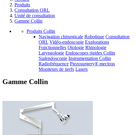
Produits
Consultation ORL
Unité de consultation
Gamme Collin
Produits Collin
Navigation chirurgicale
Robotique
Consultation
ORL
Vidéo-endoscopie
Explorations
Fonctionnelles
Otologie
Rhinologie
Laryngologie
Endoscopes rigides Collin
Sialendoscopie
Instrumentation Collin
Radiofréquence
Piezosurgery® mectron
Moniteurs de nerfs
Lasers
Gamme Collin