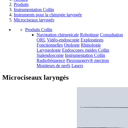
Produits
Instrumentation Collin
Instruments pour la chirurgie laryngée
Microciseaux laryngés
Produits Collin
Navigation chirurgicale
Robotique
Consultation
ORL
Vidéo-endoscopie
Explorations
Fonctionnelles
Otologie
Rhinologie
Laryngologie
Endoscopes rigides Collin
Sialendoscopie
Instrumentation Collin
Radiofréquence
Piezosurgery® mectron
Moniteurs de nerfs
Lasers
Microciseaux laryngés