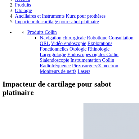
Produits
Otologie
Ancillaires et Instruments Kurz pour prothèses
Impacteur de cartilage pour sabot platinaire
Produits Collin
Navigation chirurgicale
Robotique
Consultation
ORL
Vidéo-endoscopie
Explorations
Fonctionnelles
Otologie
Rhinologie
Laryngologie
Endoscopes rigides Collin
Sialendoscopie
Instrumentation Collin
Radiofréquence
Piezosurgery® mectron
Moniteurs de nerfs
Lasers
Impacteur de cartilage pour sabot
platinaire