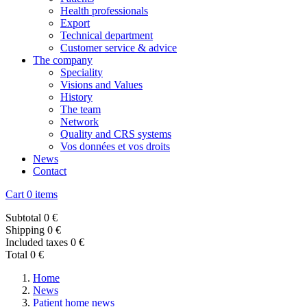
Health professionals
Export
Technical department
Customer service & advice
The company
Speciality
Visions and Values
History
The team
Network
Quality and CRS systems
Vos données et vos droits
News
Contact
Cart
0 items
Subtotal
0 €
Shipping
0 €
Included taxes
0 €
Total
0 €
Home
News
Patient home news