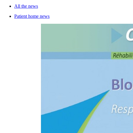
All the news
Patient home news